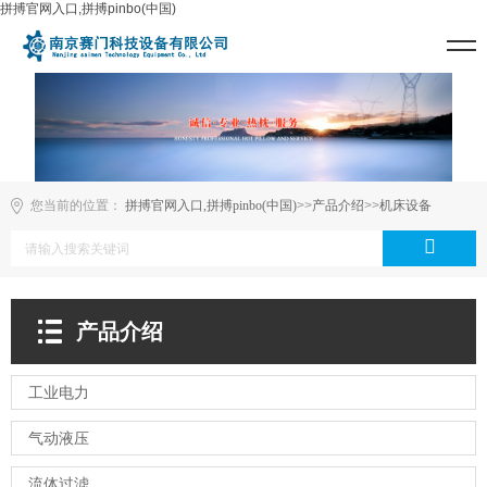
拼搏官网入口,拼搏pinbo(中国)
您当前的位置：
拼搏官网入口,拼搏pinbo(中国)
>>
产品介绍
>>
机床设备
产品介绍
工业电力
气动液压
流体过滤