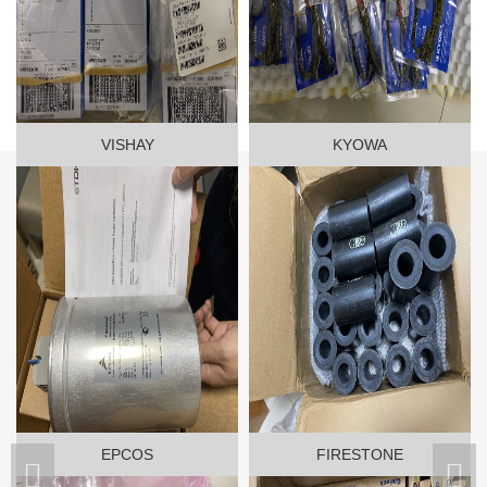
VISHAY
KYOWA
EPCOS
FIRESTONE