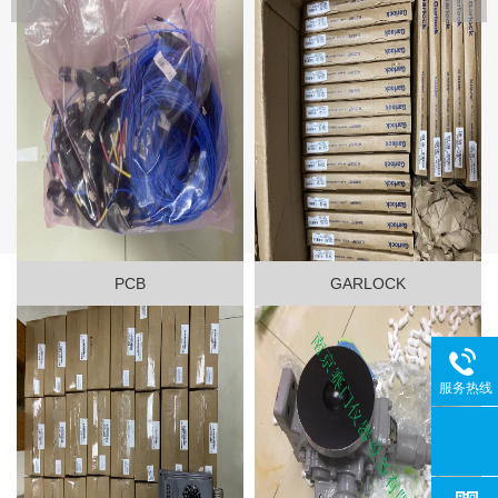
PCB
GARLOCK
服务热线