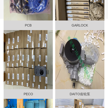
PCB
GARLOCK
PECO
DAITO齿轮泵