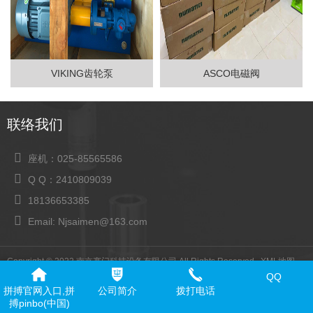
VIKING齿轮泵
ASCO电磁阀
联络我们
座机：025-85565586
Q Q：2410809039
18136653385
Email: Njsaimen@163.com
Copyright © 2022 南京赛门科技设备有限公司 All Rights Reserved.
XML地图
QQ
拼搏官网入口,拼
公司简介
拨打电话
搏pinbo(中国)