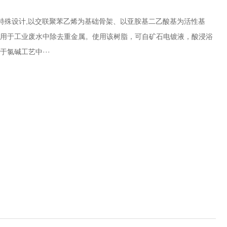
57是一种经特殊设计,以交联聚苯乙烯为基础骨架、以亚胺基二乙酸基为活性基
用于工业废水中除去重金属。使用该树脂，可自矿石电镀液，酸浸浴
氯碱工艺中···