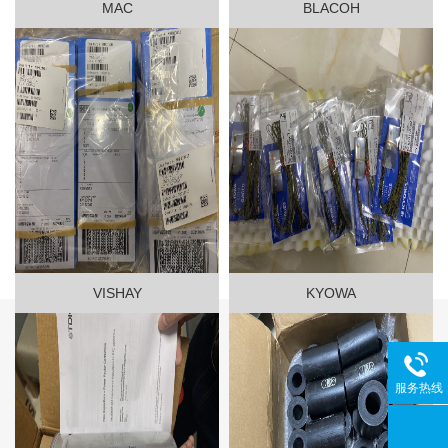
MAC
BLACOH
VISHAY
KYOWA
服务热线