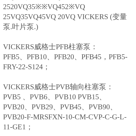
2520VQ35※※VQ452※VQ
25VQ35VQ45VQ 20VQ VICKERS (变量
泵.叶片泵.)
VICKERS威格士PFB柱塞泵：
PFB5、PFB10、PFB20、PFB45，PFB5-
FRY-22-S124；
VICKERS威格士PVB轴向柱塞泵：
PVB5 、PVB6、PVB10 PVB15、
PVB20、PVB29、PVB45、PVB90、
PVB20-F-MRSFXN-10-CM-CVP-C-G-L-
11-GE1；