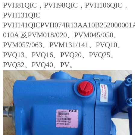
PVH81QIC，PVH98QIC，PVH106QIC，
PVH131QIC
PVH141QICPVH074R13AA10B252000001
010A 及PVM018/020、PVM045/050、
PVM057/063、PVM131/141、PVQ10、
PVQ13、PVQ16、PVQ20、PVQ25、
PVQ32、PVQ40、PV。