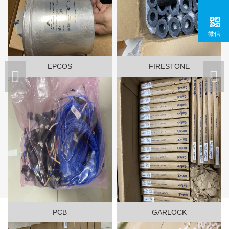
微信
EPCOS
FIRESTONE
PCB
GARLOCK